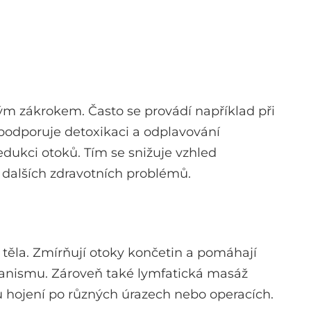
ým zákrokem. Často se provádí například při
 podporuje detoxikaci a odplavování
edukci otoků. Tím se snižuje vzhled
 dalších zdravotních problémů.
 těla. Zmírňují otoky končetin a pomáhají
rganismu. Zároveň také lymfatická masáž
u hojení po různých úrazech nebo operacích.