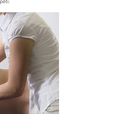
pětí.