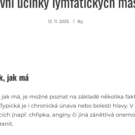
vní účinky lymfatických ma
12. 11. 2025
By
k, jak má
k, jak má, je možné poznat na základě několika f
 Typická je i chronická únava nebo bolesti hlavy. V 
h (např. chřipka, angíny či jiná zánětlivá onemo
anit.