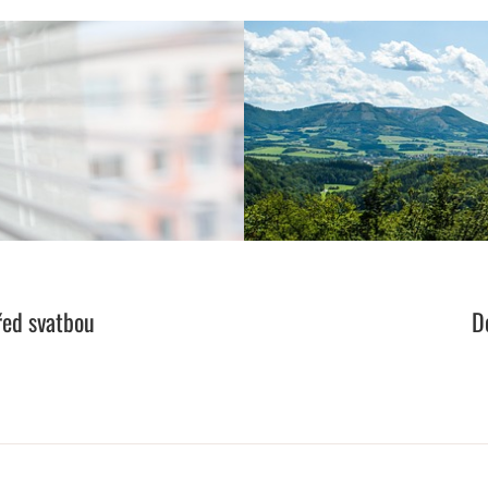
řed svatbou
D