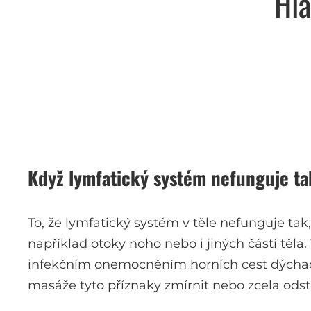
Hla
Když lymfatický systém nefunguje ta
To, že lymfatický systém v těle nefunguje ta
například otoky noho nebo i jiných částí těla.
infekčním onemocněním horních cest dýchacíc
masáže tyto příznaky zmírnit nebo zcela odstr