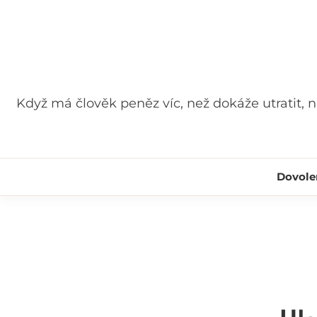
Skip
to
content
Když má člověk peněz víc, než dokáže utratit, nij
Dovole