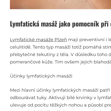
Lymfatická masáž jako pomocník při c
Lymfatické masáže Plzeň
mají preventivní i
celulitidě. Tento typ masáží totiž pomáhá st
přebytečné tekutiny z těla. V důsledku toho d
pomerančové kůže. Tím ovšem jejich blahodár
Účinky lymfatických masáží
Mezi hlavní účinky lymfatických masáží patří
odbourávat tuky. Aktivují bílé krvinky v lym
ulevuje od pocitu těžkých nohou a působí pre