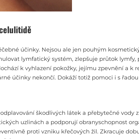
elulitidě
 léčebné účinky. Nejsou ale jen pouhým kosmetick
imulovat lymfatický systém, zlepšuje průtok lymfy,
ochází k vyhlazení pokožky, jejímu zpevnění a k r
né účinky nekončí. Dokáží totiž pomoci i s řadou
 odplavování škodlivých látek a přebytečné vody z
fatických uzlinách a podporují obranyschopnost o
ventivně proti vzniku křečových žil. Zkracuje dob