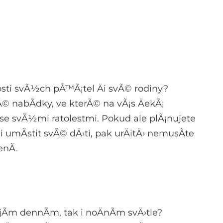
osti svÃ½ch pÅ™Ã¡tel Äi svÃ© rodiny?
Ã© nabÃ­dky, ve kterÃ© na vÃ¡s ÄekÃ¡
se svÃ½mi ratolestmi. Pokud ale plÃ¡nujete
 umÃ­stit svÃ© dÄ›ti, pak urÄitÄ› nemusÃ­te
nÃ­.
Ã­m dennÃ­m, tak i noÄnÃ­m svÄ›tle?