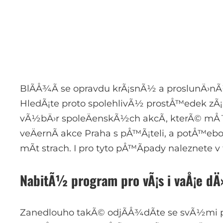
BlÃ­Å¾Ã­ se opravdu krÃ¡snÃ½ a proslunÄ›nÃ½
HledÃ¡te proto spolehlivÃ½ prostÅ™edek zÃ¡b
vÃ½bÄ›r spoleÄenskÃ½ch akcÃ­, kterÃ© mÅ¯Å¾
veÄernÃ­
akce Praha
s pÅ™Ã¡teli, a potÅ™ebov
mÃ­t strach. I pro tyto pÅ™Ã­pady naleznete 
NabitÃ½ program pro vÃ¡s i vaÅ¡e dÄ
Zanedlouho takÃ© odjÃ­Å¾dÃ­te se svÃ½mi pÅ™