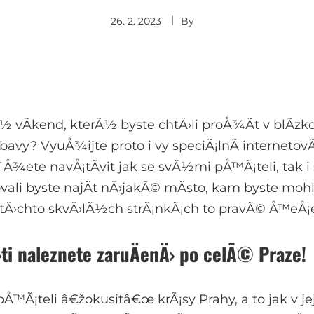
26. 2. 2023
By
 vÃ­kend, kterÃ½ byste chtÄ›li proÅ¾Ã­t v blÃ­zk
avy? VyuÅ¾ijte proto i vy speciÃ¡lnÃ­ internetov
ete navÅ¡tÃ­vit jak se svÃ½mi pÅ™Ã¡teli, tak i 
ali byste najÃ­t nÄ›jakÃ© mÃ­sto, kam byste mohli
v tÄ›chto skvÄ›lÃ½ch strÃ¡nkÃ¡ch to pravÃ© Å™eÅ¡e
›ti naleznete zaruÄenÄ› po celÃ© Praze!
Ã¡teli â€žokusitâ€œ krÃ¡sy Prahy, a to jak v jej