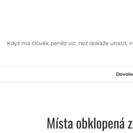
Skip
to
content
Když má člověk peněz víc, než dokáže utratit, nij
Dovole
Místa obklopená zá