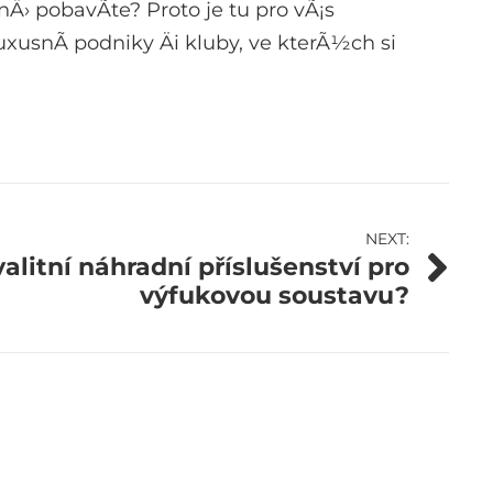
› pobavÃ­te? Proto je tu pro vÃ¡s
xusnÃ­ podniky Äi kluby, ve kterÃ½ch si
NEXT:
alitní náhradní příslušenství pro
výfukovou soustavu?