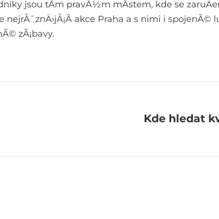
dniky jsou tÃ­m pravÃ½m mÃ­stem, kde se zaruÄenÄ
nejrÅ¯znÄ›jÅ¡Ã­ akce Praha a s nimi i spojenÃ© lu
nÃ© zÃ¡bavy.
Kde hledat kv