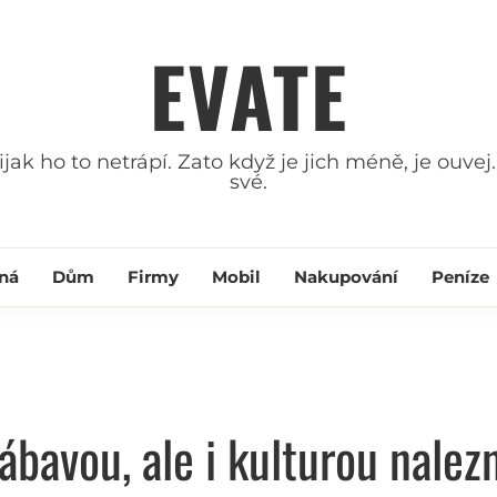
EVATE
ak ho to netrápí. Zato když je jich méně, je ouvej.
své.
ná
Dům
Firmy
Mobil
Nakupování
Peníze
bavou, ale i kulturou nalez