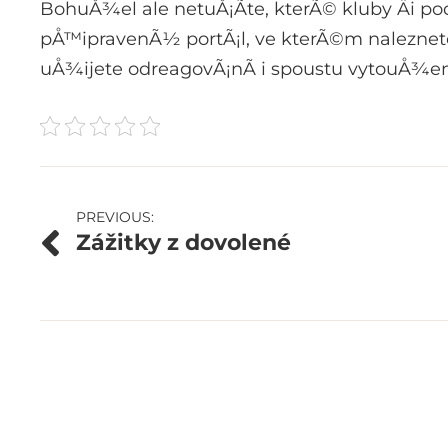
BohuÅ¾el ale netuÅ¡Ã­te, kterÃ© kluby Äi po
pÅ™ipravenÃ½ portÃ¡l, ve kterÃ©m naleznete 
uÅ¾ijete odreagovÃ¡nÃ­ i spoustu vytouÅ¾e
Navigace
PREVIOUS:
Zážitky z dovolené
pro
příspěvek