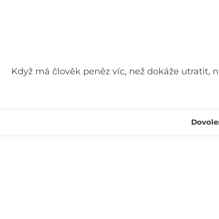
Skip
to
content
Když má člověk peněz víc, než dokáže utratit, nij
Dovole