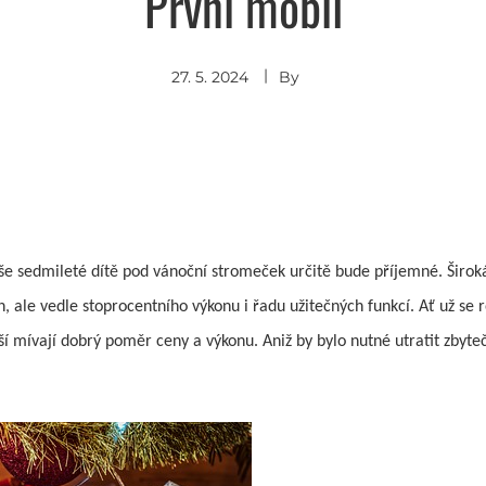
První mobil
27. 5. 2024
By
aše sedmileté dítě pod vánoční stromeček určitě bude příjemné. Širo
gn, ale vedle stoprocentního výkonu i řadu užitečných funkcí. Ať už s
í mívají dobrý poměr ceny a výkonu. Aniž by bylo nutné utratit zbyteč