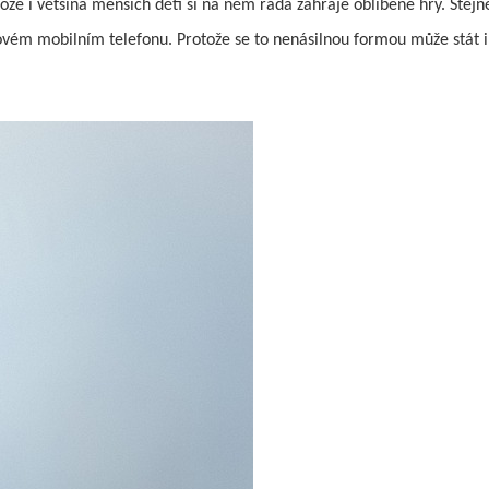
otože i většina menších dětí si na něm ráda zahraje oblíbené hry. Stejn
novém mobilním telefonu. Protože se to nenásilnou formou může stát i