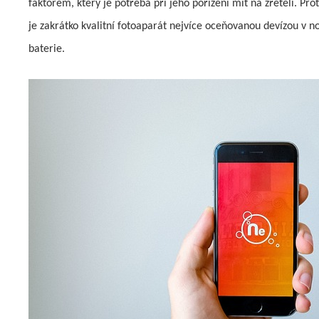
faktorem, který je potřeba při jeho pořízení mít na zřeteli. Pr
je zakrátko kvalitní fotoaparát nejvíce oceňovanou devízou v 
baterie.