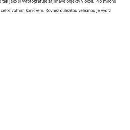
ě tak jako si vyfotografuje zajímavé objekty v okolí. Pro mnohé
 celoživotním koníčkem. Rovněž důležitou veličinou je výdrž