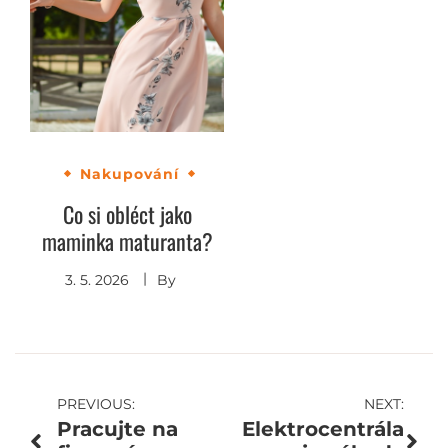
Nakupování
Co si obléct jako
maminka maturanta?
3. 5. 2026
By
Navigace
PREVIOUS:
NEXT:
Pracujte na
Elektrocentrála