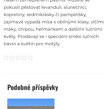
našem zeměpisném pásmu. Můžete se
pokusit pěstovat levanduli, slunečnici,
kopretiny, sedmikrásky či pampelišky,
zajímavě vypadá mísa s obilnými klasy, vlčími
máky, chrpou, heřmánkem a dalšími lučními
květy. Prodávají se i speciální směsi lučních
travin a květin pro motýly.
Podobné příspěvky