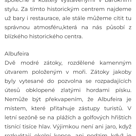
stylu. Za tímto historickým centrem najdeme
už bary i restaurace, ale stále můžeme cítit tu
správnou atmosféru,která na nás působí z
blízkého historického centra.
Albufeira
Dvě modré zátoky, rozdělené kamenným
útvarem položeným v moři. Zátoky jakoby
byly vytesané do pozvolna se rozpadajících
útesů obklopené zlatými hordami písku.
Nemůže být překvapením, že Albufeira je
místem, které přitahuje zástupy turistů. V
letní sezóně se na plážích a golfových hřištích
tísnící tisíce hlav. Výjimkou není ani jaro, když
rozkvétají okolní kopce, ani podzim když je