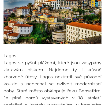
Lagos
Lagos se pyšní plážemi, které jsou zasypány
zlatavým pískem. Najdeme ty i krásně
zbarvené útesy. Lagos neztratil své původní
kouzlo a nenechal se ovlivnit modernizací
doby. Staré město obklopuje řeku Bensafrim.
Je plné domů vystavených v 18. století,
společně s kostely vystavěnými v barokním