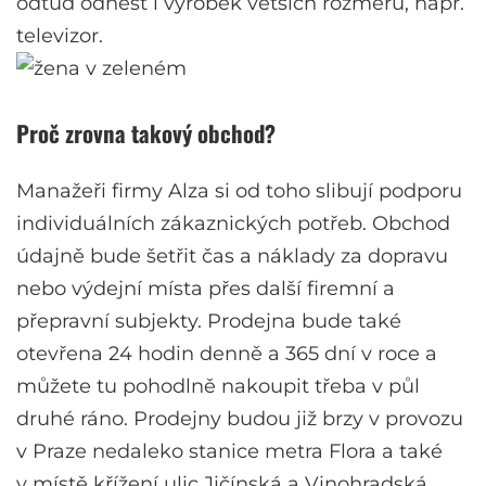
odtud odnést i výrobek větších rozměrů, např.
televizor.
Proč zrovna takový obchod?
Manažeři firmy Alza si od toho slibují podporu
individuálních zákaznických potřeb. Obchod
údajně bude šetřit čas a náklady za dopravu
nebo výdejní místa přes další firemní a
přepravní subjekty. Prodejna bude také
otevřena 24 hodin denně a 365 dní v roce a
můžete tu pohodlně nakoupit třeba v půl
druhé ráno. Prodejny budou již brzy v provozu
v Praze nedaleko stanice metra Flora a také
v místě křížení ulic Jičínská a Vinohradská.