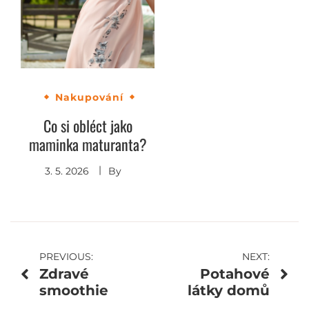
Nakupování
Co si obléct jako
maminka maturanta?
3. 5. 2026
By
Navigace
PREVIOUS:
NEXT:
Zdravé
Potahové
pro
smoothie
látky domů