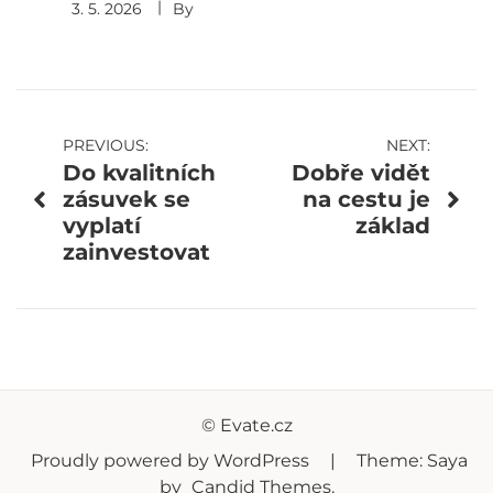
3. 5. 2026
By
Navigace
PREVIOUS:
NEXT:
Do kvalitních
Dobře vidět
pro
zásuvek se
na cestu je
vyplatí
základ
příspěvek
zainvestovat
© Evate.cz
Proudly powered by WordPress
|
Theme: Saya
by
Candid Themes
.