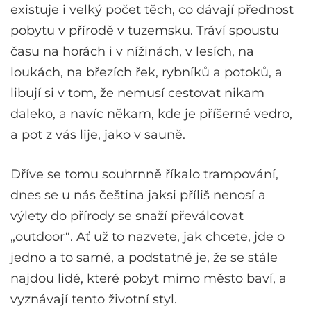
existuje i velký počet těch, co dávají přednost
pobytu v přírodě v tuzemsku. Tráví spoustu
času na horách i v nížinách, v lesích, na
loukách, na březích řek, rybníků a potoků, a
libují si v tom, že nemusí cestovat nikam
daleko, a navíc někam, kde je příšerné vedro,
a pot z vás lije, jako v sauně.
Dříve se tomu souhrnně říkalo trampování,
dnes se u nás čeština jaksi příliš nenosí a
výlety do přírody se snaží převálcovat
„outdoor“. Ať už to nazvete, jak chcete, jde o
jedno a to samé, a podstatné je, že se stále
najdou lidé, které pobyt mimo město baví, a
vyznávají tento životní styl.